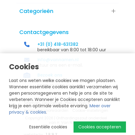
Categorieën
Contactgegevens
+31 (0) 418-631382
bereikbaar van 8:00 tot 18:00 uur
info@vannamen.nl
Cookies
Stuur ons een e-mail.
Bezoek ons
Laat ons weten welke cookies we mogen plaatsen.
Provincialeweg 31-A (N831)
5334 JC Velddriel
Wanneer essentiële cookies aanklikt verzamelen wij
geen persoonsgegevens en help je ons de site te
verbeteren. Wanneer je Cookies accepteren aanklikt
Sitemap
Disclaimer
Privacy Policy
krijg je een optimale website ervaring.
Meer over
Algemene voorwaarden
Cookie-instellingen
privacy & cookies
.
Copyright 2026 | Onthardingszout onderdeel
van H. Van Namen
Essentiële cookies
Cookies accepteren
website by