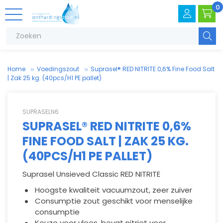
0
Zoeke
Home
Voedings­zout
Suprasel® RED NITRITE 0,6% Fine Food Salt
| Zak 25 kg. (40pcs/H1 PE pallet)
SUPRASELN6
SUPRASEL® RED NITRITE 0,6%
FINE FOOD SALT | ZAK 25 KG.
V
.
T
e
(40PCS/H1 PE PALLET)
Suprasel Unsieved Classic RED NITRITE
V
e
Hoogste kwaliteit vacuumzout, zeer zuiver
Consumptie zout geschikt voor menselijke
consumptie
Keuze voor vlees, bevat nitriet voor