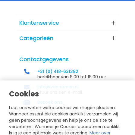
Klantenservice
Categorieën
Contactgegevens
+31 (0) 418-631382
bereikbaar van 8:00 tot 18:00 uur
info@vannamen.nl
Cookies
Stuur ons een e-mail.
Bezoek ons
Laat ons weten welke cookies we mogen plaatsen.
Provincialeweg 31-A (N831)
5334 JC Velddriel
Wanneer essentiële cookies aanklikt verzamelen wij
geen persoonsgegevens en help je ons de site te
verbeteren. Wanneer je Cookies accepteren aanklikt
Sitemap
Disclaimer
Privacy Policy
krijg je een optimale website ervaring.
Meer over