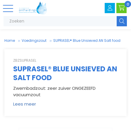
0
Zoeke
Home
Voedings­zout
SUPRASEL® Blue Unsieved AN Salt food
ZBZSUPRASEL
SUPRASEL® BLUE UNSIEVED AN
SALT FOOD
Zwembadzout: zeer zuiver ONGEZEEFD
V
.
T
e
vacuumzout
Lees meer
V
e