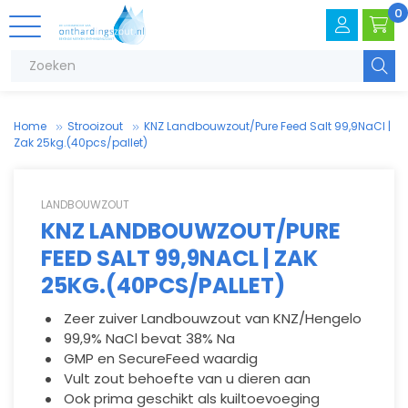
0
Zoeke
Home
Strooizout
KNZ Landbouwzout/Pure Feed Salt 99,9NaCl |
Zak 25kg.(40pcs/pallet)
LANDBOUWZOUT
KNZ LANDBOUWZOUT/PURE
FEED SALT 99,9NACL | ZAK
V
.
T
e
25KG.(40PCS/PALLET)
Zeer zuiver Landbouwzout van KNZ/Hengelo
V
e
99,9% NaCl bevat 38% Na
GMP en SecureFeed waardig
Vult zout behoefte van u dieren aan
Ook prima geschikt als kuiltoevoeging