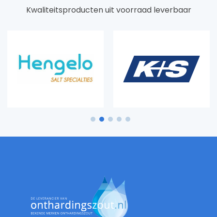
Kwaliteitsproducten uit voorraad leverbaar
1
2
3
4
5