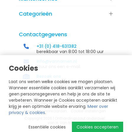
Categorieën
Contactgegevens
+31 (0) 418-631382
bereikbaar van 8:00 tot 18:00 uur
info@vannamen.nl
Cookies
Stuur ons een e-mail.
Bezoek ons
Laat ons weten welke cookies we mogen plaatsen.
Provincialeweg 31-A (N831)
5334 JC Velddriel
Wanneer essentiële cookies aanklikt verzamelen wij
geen persoonsgegevens en help je ons de site te
verbeteren. Wanneer je Cookies accepteren aanklikt
Sitemap
Disclaimer
Privacy Policy
krijg je een optimale website ervaring.
Meer over
Algemene voorwaarden
Cookie-instellingen
privacy & cookies
.
Copyright 2026 | Onthardingszout onderdeel
van H. Van Namen
Essentiële cookies
Cookies accepteren